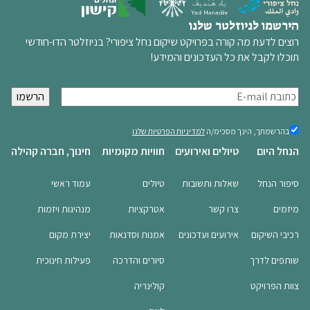
הירשמו לניוזלטר שלנו
רוצים לדעת מה קורה בפרויקט שיקום נחל ציפורי? בניוזלטר הדו-חודשי
תוכלו לקבל את כל העדכונים והמידע!
א
י
מ
בהרשמתך,
בהרשמתך, הינך מסכימ/ה
למדיניות הפרטיות שלנו
הינך
י
הנחל היום
טיולים ואירועים
חוויות מקומיות
חינוך, חברה קהילה
מסכימ/ה
י
למדיניות
ל
הפרטיות
סיפור הנחל
שאלות ותשובות
טיולים
עמוד ראשי
שלנו
(חובה)
(
מיזמים
צרו קשר
אטרקציות
מנהיגות ויזמות
ח
ו
רכיבי השיקום
אירועים ועדכונים
אמנות וסדנאות
יצירת מקום
ב
ה
שותפים לדרך
סיורים והדרכה
פעילות חינוכית
)
צוות הפרויקט
קולינריה