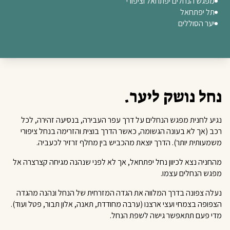
מפגש הנחלים יפתחאל וציפורי
תל יפתחאל
יער הסוללים
נחל נושק ליער.
נגיע לחנית מפגש הנחלים על דרך עפר העבירה, בנסיעה זהירה, לכל
רכב (אך לא בעונה הגשומה, כאשר הדרך בוצית והזרימה בנחל ציפורי
משמעותית יותר). הדרך יוצאת מהכביש בין מחלף זרזיר לכעביה.
מהחניה נצא לכיוון נחל יפתחאל, אך לא לפני שנהנה מגיחה קצרצרה אל
מפגש הנחלים
עצמו.
נעלה צפונה בדרך המלווה את הגדה המזרחית של הנחל ונהנה מהגדה
הצפופה בצמחי ועצי ארצנו (ערבה מחודדת, תאנה, אלון תבור, פטל ועוד).
מדי פעם תתאפשר גישה לשפת הנחל.