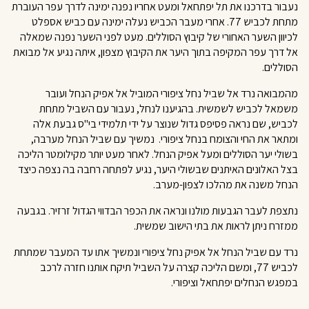
נעבור בדרכנו את
תל יפתחאל
ומעט אחריו נפנה ימינה לדרך עפר העוברת
מתחת לכביש 77. אחרי מעבר הכביש נעלה ימינה עם כביש אספלט
לכיוון השער האחורי של קיבוץ הסוללים. מעט לפני השער נפנה שמאלה
אל דרך עפר המקיפה בתוך היער את הקיבוץ מצפון, איתה נגיע אל מבואת
הסוללים.
מהמבואה נרד אל
שביל נחל ציפורי
המוביל אל אפיק הנחל ועובר
משמאל לכביש לשמשית.
בהגיענו לנחל, נעבור עם השביל מתחת
לכביש, שם נראה
פסיפס
גדול שנוצר על ידי תלמידי בי"ס גבעת אלה
ומתאר את החי והצומח בנחל ציפורי
.
נמשיך עם שביל הנחל מערבה,
בשולי
יער הסוללים ו
מעל אפיק הנחל. לאחר מעט יותר מקילומטר הליכה
בצל האלונים האיתנים שבשולי היער, נגיע לפתחה רחבה בה נצפה כיצד
הנחל משנה את מהלכו לצפון-מערב.
נתצפת לעבר הגבעות מולנו ונראה את הכפר הבדווי הגדול
זרזיר
. בגבעה
ממזרח ניתן לראות את בתי הישוב שמשית.
נרד עם שביל הנחל אל אפיק נחל ציפורי ונמשיך אתו עד המעבר שמתחת
לכביש 77, ומשם הליכה קצרה על השביל תיקח אותנו חזרה לרכב
במפגש הנחלים יפתחאל וציפורי.