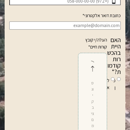
כתובת דואר אלקטרוני
*
האם
העלה/י קובץ
היית
קורות חיים
*
בהכש
רות
קודמו
ת?
*
כ
ל
ס
ן
א
וג
י
ק
ב
צי
ם
מ