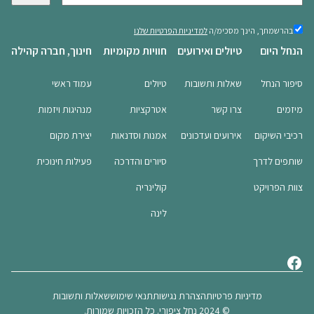
י
מ
בהרשמתך,
בהרשמתך, הינך מסכימ/ה
למדיניות הפרטיות שלנו
הינך
י
הנחל היום
טיולים ואירועים
חוויות מקומיות
חינוך, חברה קהילה
מסכימ/ה
י
למדיניות
ל
הפרטיות
סיפור הנחל
שאלות ותשובות
טיולים
עמוד ראשי
שלנו
(חובה)
(
מיזמים
צרו קשר
אטרקציות
מנהיגות ויזמות
ח
ו
רכיבי השיקום
אירועים ועדכונים
אמנות וסדנאות
יצירת מקום
ב
ה
שותפים לדרך
סיורים והדרכה
פעילות חינוכית
)
צוות הפרויקט
קולינריה
לינה
מדיניות פרטיות
הצהרת נגישות
תנאי שימוש
שאלות ותשובות
© 2024 נחל ציפורי. כל הזכויות שמורות.