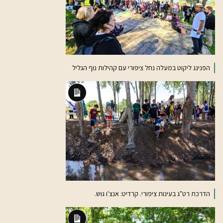
הפנינג ליקוט במעלה נחל ציפורי עם קהילות נוף הגליל
תיאור
ארוך
הדרכת רט"ג בעינות ציפורי. קרדיט: אנצ'ו גוש.