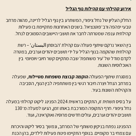
אירוע קהילתי עם קהילות נוף הגליל
החלק העליון של נחל ציפורי, המשתרע בין נוף הגליל לריינה, מהווה מרחב
טבעי יפהפה ורב־פוטנציאל. בשנים האחרונות מתקיימת בו פעילות
קהילתית ענפה שמטרתה לחבר את תושבי היישובים הסמוכים לנחל.
בין השאר נרקם שיתוף פעולה עם קהילת 'הבוסתן البستان' – רשת
קהילתית שהוקמה בנוף הגליל על ידי תושבים יהודים וערבים, במטרה
לקדם מודל של 'עיר משותפת' שבה מתקיים קשר חיובי ויומיומי בין
האוכלוסיות השונות.
במסגרת שיתוף הפעולה
הוקמה קבוצת משפחות מטיילות
, שפעלה
במרחב הנחל ויצרה חיבור רגשי בין משתתפיה לבין הנוף, הסביבה
והקהילות השונות בעיר.
על בסיס תשתית זו, התקיים בראשית 2024 הפנינג ליקוט קהילתי במעלה
נחל ציפורי. חרף התקופה המורכבת באותו זמן, הגיעו למעלה מ־130
תושבים יהודים וערבים, עולים חדשים מרוסיה ואוקראינה, ועוד.
ההפנינג נפתח בניקיון משותף של המרחב, ונמשך בסיור ליקוט והיכרות
עם צמחי בר מקומיים. בנוסף התקיימו פינות פעילות לילדים, בהן הכנת