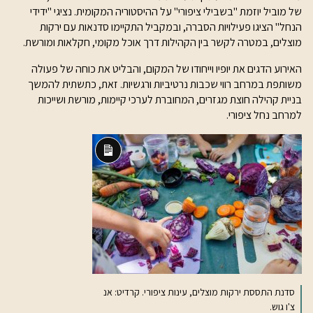
של מוביל יוזמת "בשבילי ציפורי" על ההיסטוריה המקומית. נציגי "ידידי
הנחל" הציגו פעילויות הסברה, ובמקביל התקיימו סדנאות עם ירקות
מוצלים, במטרה לקשר בין הקהילות דרך אוכל מקומי, חקלאות ומורשת.
האירוע הדגים את יופיו וייחודו של המקום, והבליט את כוחה של פעולה
משותפת במרחב רווי שכבות נרטיביות ורגשיות. זאת, כתשתית להמשך
בניית קהילה חוצת מגזרים, המחוברת לערכי קיימות, מורשת ושייכות
למרחב נחל ציפורי.
תיאור
ארוך
סדנת התססת ירקות מוצלים, עינות ציפורי. קרדיט: אנ
צ'ו גוש.