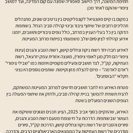
חתימת המשנה, דרך היישוב סאפוריה שפונה עם קום המדינה, ועד למושב
ציפורי שהוקם לאחר מכן.
במקום בו קיים פוטנציאל לקונפליקטים בין נרטיבים שונים, מתנהלים
תהליכים רחבים של שיתוף ציבור ובינוי קהילה סביב הנחל. בשותפות
הדוקה בין כל בעלי העניין במרחב, כולל גופים ציבוריים ותושבים, יזמנו
אירוע קהילתי לציון סיום שלב משמעותי בפיתוח מרחב המעיינות.
לאירוע חברו יחד רשות ניקוז ונחלים קישון, רשות הטבע והגנים (עינות
ציפורי הם חלק מגן לאומי ציפורי), מועצה אזורית עמק יזרעאל, רשות
העתיקות, קק"ל, לצד תושבים ופעילים מקומיים ויוזמות כמו "שבילי ציפורי"
ו"אדם לאדמה" – מיזם להצלת מזון וקיימות. שותפים נוספים היו נציגי
חקלאי "הבוסתנים".
מטרות האירוע היו לחבר תושבים חדשים למרחב המעיינות המשתקם,
להניח תשתית להמשך בניית קהילה סביבו, ולחזק את שיתופי הפעולה בין
הגופים השונים הפועלים בשטח.
האירוע, שהתקיים בסוף אביב 2025, הציע תכנים מגוונים ששיקפו את
העושר שבשותפות: הדרכות על חי וצומח מטעם רשות הטבע והגנים,
סיורים והסברים של רשות ניקוז ונחלים קישון, הדרכות קק"ל, סיורים
מודרכים של רשות העתיקות על הממצאים הארכיאולוגיים הרבים, והדרכה