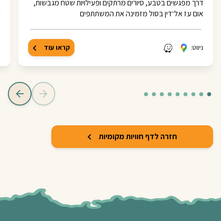
דרך מפגשים בטבע, סיורים מרתקים ופעילויות שטח מגבשות,
ב
אום עז אל־דין בסול מזמינה את המשתתפים
צ
ניווט:
קראו עוד
נ
חזרה לדף חוויות מקומיות