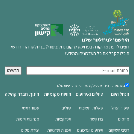
הירשמו לניוזלטר שלנו
רוצים לדעת מה קורה בפרויקט שיקום נחל ציפורי? בניוזלטר הדו-חודשי
תוכלו לקבל את כל העדכונים והמידע!
א
י
מ
בהרשמתך,
בהרשמתך, הינך מסכימ/ה
למדיניות הפרטיות שלנו
הינך
י
הנחל היום
טיולים ואירועים
חוויות מקומיות
חינוך, חברה קהילה
מסכימ/ה
י
למדיניות
ל
הפרטיות
סיפור הנחל
שאלות ותשובות
טיולים
עמוד ראשי
שלנו
(חובה)
(
מיזמים
צרו קשר
אטרקציות
מנהיגות ויזמות
ח
ו
רכיבי השיקום
אירועים ועדכונים
אמנות וסדנאות
יצירת מקום