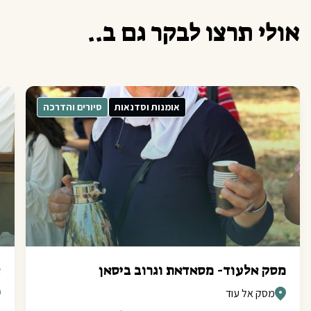
א
ו
ל
י
ת
ר
צ
ו
ל
ב
ק
ר
ג
ם
ב
.
.
אומנות וסדנאות
סיורים והדרכה
מסק אלעוד- מסאדאת וגרוב ביסאן
א
מסק אל עוד