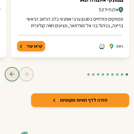
אלנח׳יל 53
ממתקים מזרחיים בסגנון ערבי אותנטי בלב הרחוב הראשי
בריינה, בניהול בני אל־מוח’תאר, מציעים חוויה קולינרית
א
ניווט:
קראו עוד
נ
חזרה לדף חוויות מקומיות