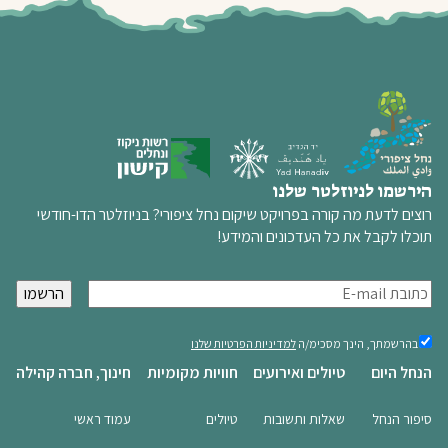
הירשמו לניוזלטר שלנו
רוצים לדעת מה קורה בפרויקט שיקום נחל ציפורי? בניוזלטר הדו-חודשי
תוכלו לקבל את כל העדכונים והמידע!
א
י
מ
בהרשמתך,
בהרשמתך, הינך מסכימ/ה
למדיניות הפרטיות שלנו
הינך
י
הנחל היום
טיולים ואירועים
חוויות מקומיות
חינוך, חברה קהילה
מסכימ/ה
י
למדיניות
ל
הפרטיות
סיפור הנחל
שאלות ותשובות
טיולים
עמוד ראשי
שלנו
(חובה)
(