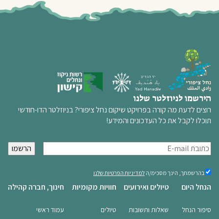
הירשמו לניוזלטר שלנו
רוצים לדעת מה קורה בפרויקט שיקום נחל ציפורי? בניוזלטר הדו-חודשי
תוכלו לקבל את כל העדכונים והמידע!
א
י
מ
בהרשמתך,
בהרשמתך, הינך מסכימ/ה
למדיניות הפרטיות שלנו
הינך
י
הנחל היום
טיולים ואירועים
חוויות מקומיות
חינוך, חברה קהילה
מסכימ/ה
י
למדיניות
ל
הפרטיות
סיפור הנחל
שאלות ותשובות
טיולים
עמוד ראשי
שלנו
(חובה)
(