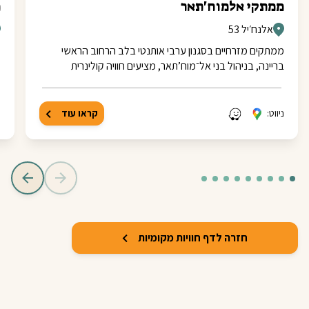
ממתקי אלמוח'תאר
מ
אלנח׳יל 53
ממתקים מזרחיים בסגנון ערבי אותנטי בלב הרחוב הראשי
ק
בריינה, בניהול בני אל־מוח’תאר, מציעים חוויה קולינרית
מ
ניווט:
קראו עוד
נ
חזרה לדף חוויות מקומיות