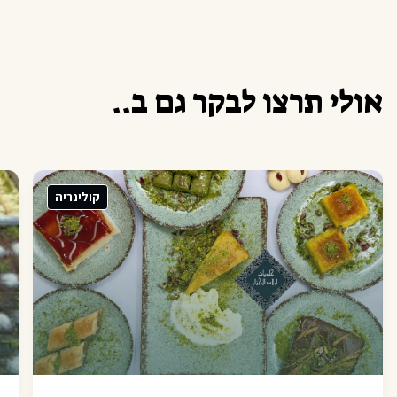
א
ו
ל
י
ת
ר
צ
ו
ל
ב
ק
ר
ג
ם
ב
.
.
קולינריה