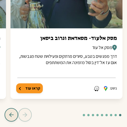
מסק אלעוד- מסאדאת וגרוב ביסאן
מ
מסק אל עוד
דרך מפגשים בטבע, סיורים מרתקים ופעילויות שטח מגבשות,
מ
אום עז אל־דין בסול מזמינה את המשתתפים
ב
ניווט:
קראו עוד
נ