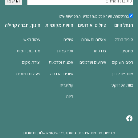
י
מ
בהרשמתך,
בהרשמתך, הינך מסכימ/ה
למדיניות הפרטיות שלנו
הינך
י
הנחל היום
טיולים ואירועים
חוויות מקומיות
חינוך, חברה קהילה
מסכימ/ה
י
למדיניות
ל
הפרטיות
סיפור הנחל
שאלות ותשובות
טיולים
עמוד ראשי
שלנו
(חובה)
(
מיזמים
צרו קשר
אטרקציות
מנהיגות ויזמות
ח
ו
רכיבי השיקום
אירועים ועדכונים
אמנות וסדנאות
יצירת מקום
ב
ה
שותפים לדרך
סיורים והדרכה
פעילות חינוכית
)
צוות הפרויקט
קולינריה
לינה
מדיניות פרטיות
הצהרת נגישות
תנאי שימוש
שאלות ותשובות