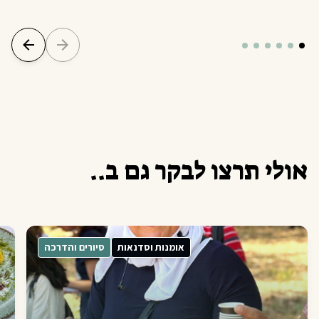
א
ו
ל
י
ת
ר
צ
ו
ל
ב
ק
ר
ג
ם
ב
.
.
אומנות וסדנאות
סיורים והדרכה