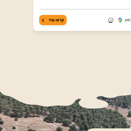
יווט:
קראו עוד