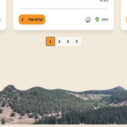
ניווט:
קראו עוד
נ
1
2
3