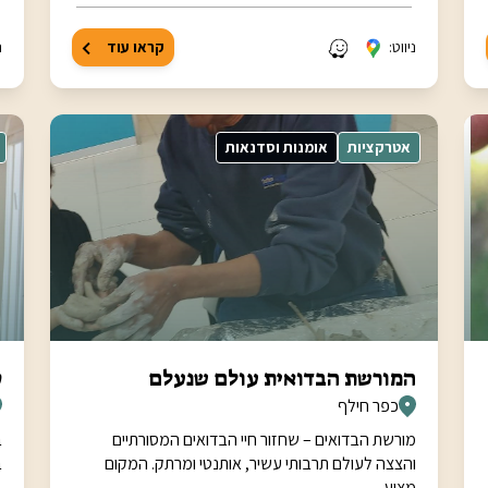
ניווט:
קראו עוד
נ
אטרקציות
אומנות וסדנאות
המורשת הבדואית עולם שנעלם
ס
כפר חילף
מורשת הבדואים – שחזור חיי הבדואים המסורתיים
ב
והצצה לעולם תרבותי עשיר, אותנטי ומרתק. המקום
ב
מציע