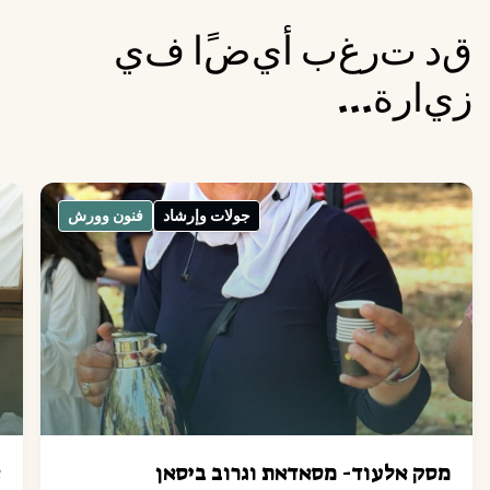
ق
د
ت
ر
غ
ب
أ
ي
ض
ا
ف
ي
ز
ي
ا
ر
ة
.
.
.
جولات وإرشاد
فنون وورش
מסק אלעוד- מסאדאת וגרוב ביסאן
א