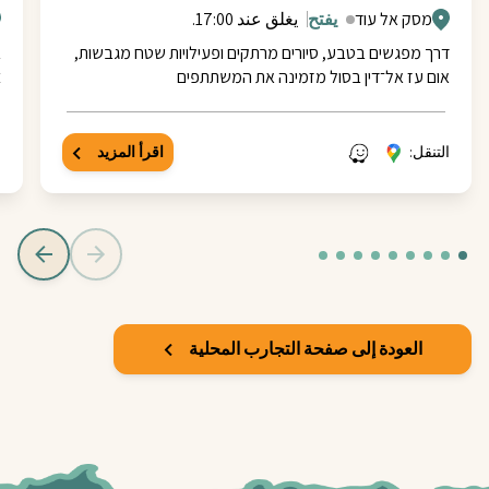
מסק אל עוד
يفتح
يغلق عند 17:00.
דרך מפגשים בטבע, סיורים מרתקים ופעילויות שטח מגבשות,
ב
אום עז אל־דין בסול מזמינה את המשתתפים
צ
التنقل:
اقرأ المزيد
ا
العودة إلى صفحة التجارب المحلية