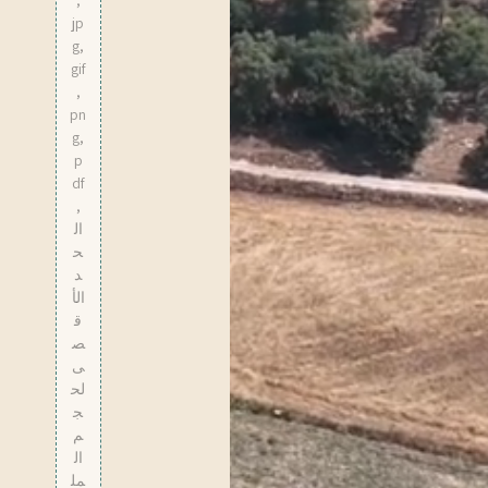
,
jp
g,
gif
,
pn
g,
p
df
,
ال
ح
د
الأ
ق
ص
ى
لح
ج
م
ال
مل