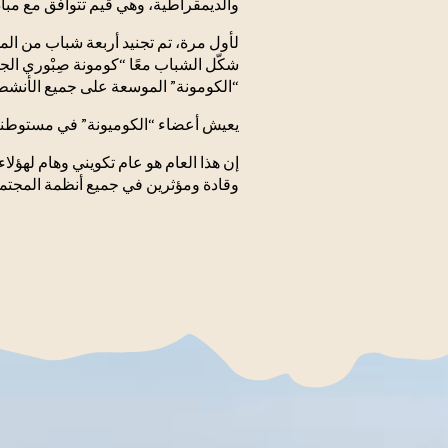
والديمقراطية، وهي قيم تتوافق مع مب
لأول مرة، تم تجنيد أربعة شباب من المجت
شكّل الشباب معًا “كومونة صِبْوري الج
“الكومونة” الموسعة على جميع الأنشط
يعيش أعضاء “الكوميونة” في مستوطنة ه
إن هذا العام هو عام تكويني وهام لهؤل
وقادة ومؤثرين في جميع أنظمة المجتمع