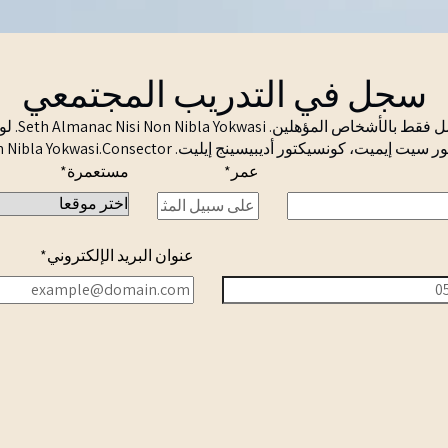
سجل في التدريب المجتمعي
بعد التسجيل،
سيكتور أديبيسينج إيليت. Seth Almanac Nisi Non Nibla Yokwasi.Consector.
عمر
*
مستعمرة
*
عنوان البريد الإلكتروني
*