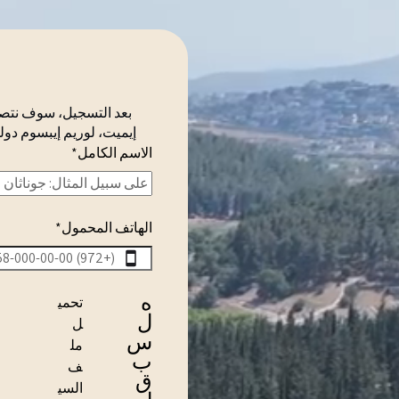
إيميت، لوريم إيبسوم دولور سيت إيميت، كون
الاسم الكامل
*
الهاتف المحمول
*
ه
تحمي
ل
ل
س
مل
ب
ف
ق
السي