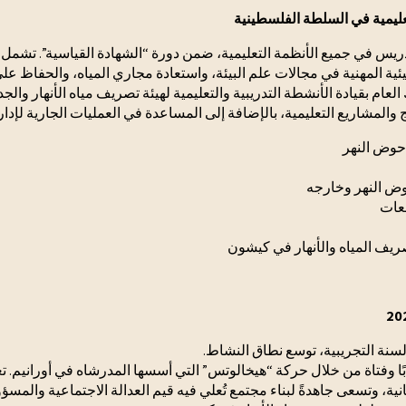
تعليمية في السلطة الفلسطينية
دريس في جميع الأنظمة التعليمية، ضمن دورة “الشهادة القياسية”. تشمل 
ة المهنية في مجالات علم البيئة، واستعادة مجاري المياه، والحفاظ على
ك العام بقيادة الأنشطة التدريبية والتعليمية لهيئة تصريف مياه الأنهار وا
لمشاريع التعليمية، بالإضافة إلى المساعدة في العمليات الجارية لإدارة
حوض النهر
وض النهر وخارجه
عات
ريف المياه والأنهار في كيشون
لسنة التجريبية، توسع نطاق النشاط.
مي 2025 و2026، تم تجنيد 11 شابًا وفتاة من خلال حركة “هيخالوتس” التي أسسها المدرشاه في أ
انية، وتسعى جاهدةً لبناء مجتمع تُعلي فيه قيم العدالة الاجتماعية والمسؤو