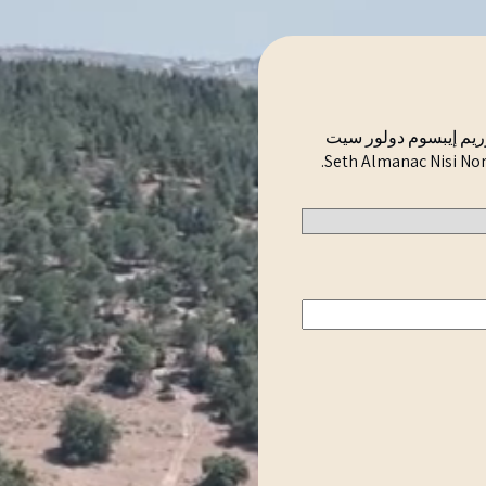
 سوف نتصل فقط بالأشخاص المؤهلين. Seth Almanac Nisi Non Nibla Yokwasi. لوريم إيبسوم دولور سيت