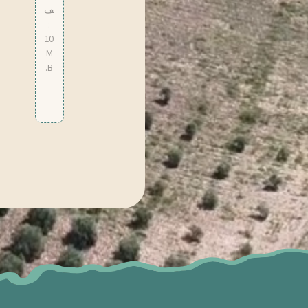
ف
:
10
M
B.