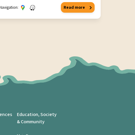
Navigation:
Read more
iences
Education, Society
& Community