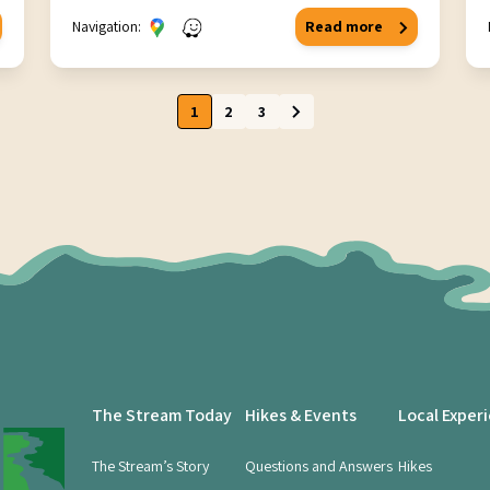
Navigation:
Read more
1
2
3
The Stream Today
Hikes & Events
Local Exper
The Stream’s Story
Questions and Answers
Hikes