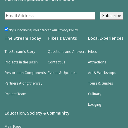
E
m
a
By
*By subscribing, you agree to our Privacy Policy.
registering,
i
The Stream Today
Hikes & Events
Local Experiences
you
l
agree
(Required)
(
The Stream’s Story
Questions and Answers
Hikes
R
Projects in the Basin
Contact us
Attractions
e
q
Restoration Components
Events & Updates
Art & Workshops
u
i
Partners Along the Way
Tours & Guides
r
Project Team
Culinary
e
d
Lodging
)
Education, Society & Community
Main Page