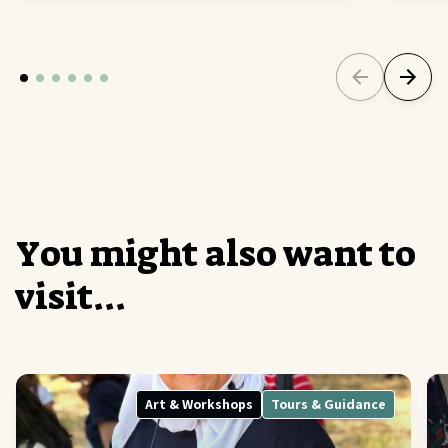
Y
o
u
m
i
g
h
t
a
l
s
o
w
a
n
t
t
o
v
i
s
i
t
.
.
.
Art & Workshops
Tours & Guidance