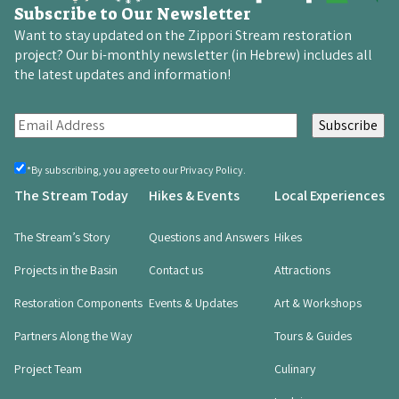
Subscribe to Our Newsletter
Want to stay updated on the Zippori Stream restoration
project? Our bi-monthly newsletter (in Hebrew) includes all
the latest updates and information!
E
m
a
By
*By subscribing, you agree to our Privacy Policy.
registering,
i
The Stream Today
Hikes & Events
Local Experiences
you
l
agree
(Required)
(
The Stream’s Story
Questions and Answers
Hikes
R
Projects in the Basin
Contact us
Attractions
e
q
Restoration Components
Events & Updates
Art & Workshops
u
i
Partners Along the Way
Tours & Guides
r
Project Team
Culinary
e