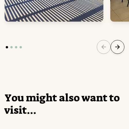
Y
o
u
m
i
g
h
t
a
l
s
o
w
a
n
t
t
o
v
i
s
i
t
.
.
.