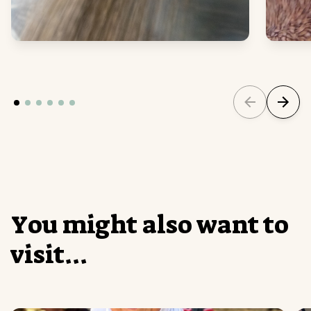
Y
o
u
m
i
g
h
t
a
l
s
o
w
a
n
t
t
o
v
i
s
i
t
.
.
.