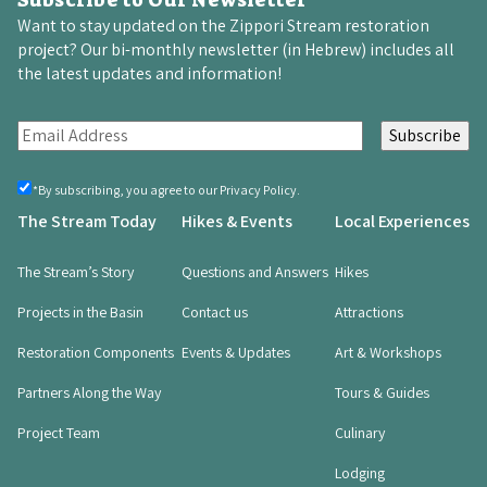
Subscribe to Our Newsletter
Want to stay updated on the Zippori Stream restoration
project? Our bi-monthly newsletter (in Hebrew) includes all
the latest updates and information!
E
m
a
By
*By subscribing, you agree to our Privacy Policy.
registering,
i
The Stream Today
Hikes & Events
Local Experiences
you
l
agree
(Required)
(
The Stream’s Story
Questions and Answers
Hikes
R
Projects in the Basin
Contact us
Attractions
e
q
Restoration Components
Events & Updates
Art & Workshops
u
i
Partners Along the Way
Tours & Guides
r
Project Team
Culinary
e
d
Lodging