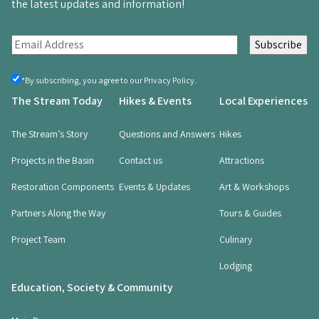
the latest updates and information!
E
m
a
By
*By subscribing, you agree to our Privacy Policy.
registering,
i
The Stream Today
Hikes & Events
Local Experiences
you
l
agree
(Required)
(
The Stream’s Story
Questions and Answers
Hikes
R
Projects in the Basin
Contact us
Attractions
e
q
Restoration Components
Events & Updates
Art & Workshops
u
i
Partners Along the Way
Tours & Guides
r
Project Team
Culinary
e
d
Lodging
)
Education, Society & Community