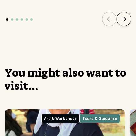
Y
o
u
m
i
g
h
t
a
l
s
o
w
a
n
t
t
o
v
i
s
i
t
.
.
.
Art & Workshops
Tours & Guidance