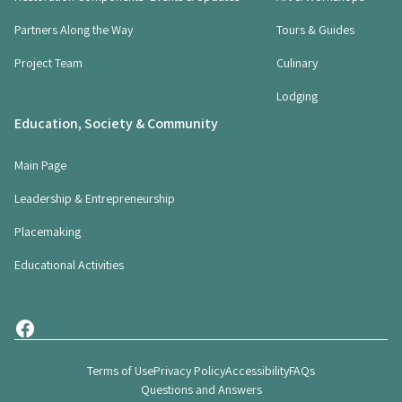
u
i
Partners Along the Way
Tours & Guides
r
Project Team
Culinary
e
d
Lodging
)
Education, Society & Community
Main Page
Leadership & Entrepreneurship
Placemaking
Educational Activities
Terms of Use
Privacy Policy
Accessibility
FAQs
Questions and Answers