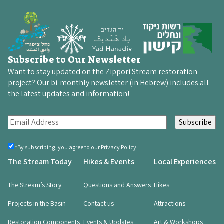
Subscribe to Our Newsletter
Want to stay updated on the Zippori Stream restoration
project? Our bi-monthly newsletter (in Hebrew) includes all
the latest updates and information!
E
m
a
By
*By subscribing, you agree to our Privacy Policy.
registering,
i
The Stream Today
Hikes & Events
Local Experiences
you
l
agree
(Required)
(
The Stream’s Story
Questions and Answers
Hikes
R
Projects in the Basin
Contact us
Attractions
e
q
Restoration Components
Events & Updates
Art & Workshops