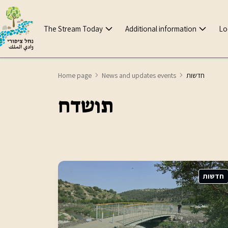
The Stream Today
Additional information
Lo
Home page
News and updates events
חדשות
ת
ו
ש
ד
ח
חדשות