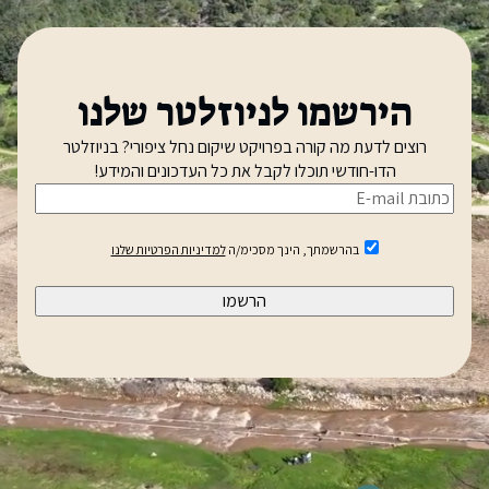
הירשמו לניוזלטר שלנו
רוצים לדעת מה קורה בפרויקט שיקום נחל ציפורי? בניוזלטר
הדו-חודשי תוכלו לקבל את כל העדכונים והמידע!
א
י
מ
בהרשמתך,
בהרשמתך, הינך מסכימ/ה
למדיניות הפרטיות שלנו
הינך
י
מסכימ/ה
י
למדיניות
ל
הפרטיות
שלנו
(חובה)
(
ח
ו
ב
ה
)