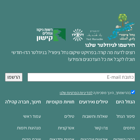
הירשמו לניוזלטר שלנו
רוצים לדעת מה קורה בפרויקט שיקום נחל ציפורי? בניוזלטר הדו-חודשי
תוכלו לקבל את כל העדכונים והמידע!
א
י
מ
בהרשמתך,
בהרשמתך, הינך מסכימ/ה
למדיניות הפרטיות שלנו
הינך
י
הנחל היום
טיולים ואירועים
חוויות מקומיות
חינוך, חברה קהילה
מסכימ/ה
י
למדיניות
ל
הפרטיות
סיפור הנחל
שאלות ותשובות
טיולים
עמוד ראשי
שלנו
(חובה)
(
מיזמים
צרו קשר
אטרקציות
מנהיגות ויזמות
ח
ו
רכיבי השיקום
אירועים ועדכונים
אמנות וסדנאות
יצירת מקום