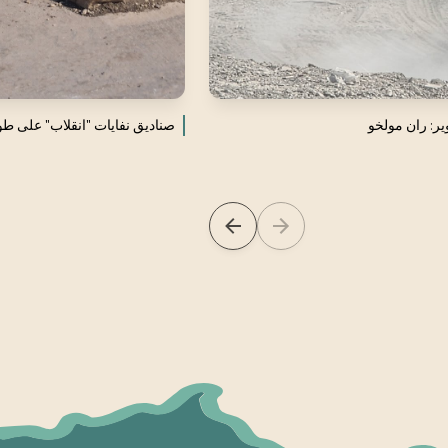
ير: ران مولخو
صناديق نفايات "انقلاب" على طول