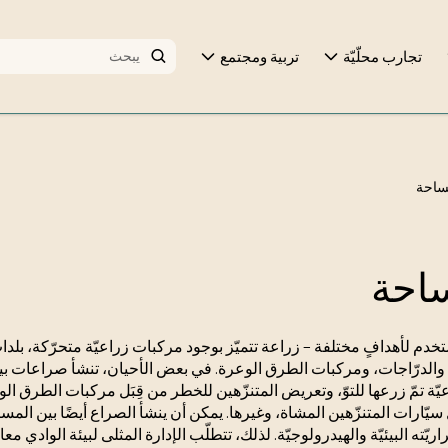
تجارب محلّيّة
تربية ومجتمع
مساحة
ساحة
خدم لأهدافٍ مختلفة – زراعة تتميّز بوجود مركبات زراعيّة متحرّكة، بلدا
، والدرّاجات، ومركبات الطرق الوعرة. في بعض الأحيان، تنشأ صراعات ب
ّة تمّ زرعها للتوّ، وتعريض المتنزّهين للخطر من قِبَل مركبات الطرق الو
 سيّارات المتنزّهين المشاة، وغيرها. يمكن أن ينشأ الصراع أيضًا بين ال
يّته البيئيّة والهيدرولوجيّة. لذلك، تتطلّب الإدارة المثلى لبيئة الوادي 