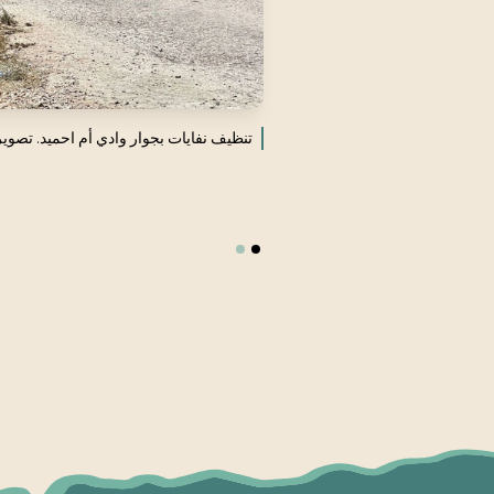
تنظيف نفايات بجوار وادي أم احميد. تصوي