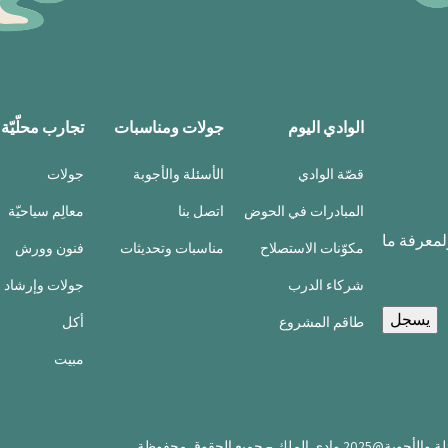
الوادي اليوم
جولات ومناسبات
تجارب محلّيّة
قصّة الوادي
الأسئلة والأجوبة
جولات
المبادرات في الحوض
اتصل بنا
معالِم سياحيّة
ولمعرفة ما
مكوّنات الاستصلاح
مناسبات وتحديثات
فنون وورش
شركاء الدرب
جولات وإرشاد
طاقم المشروع
أكل
مبيت
لة والأجوبة
@2025 وادي الملك – جميع الحقوق محفوظة