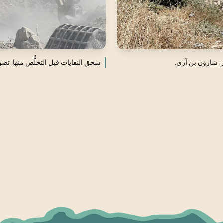
ر: شارون بن آري.
سحق النفايات قبل التخلُّص منها. تصو