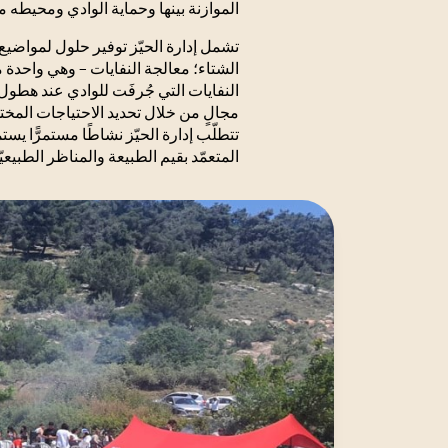
الموازنة بينها وحماية الوادي ومحيطه 
تشمل إدارة الحيّز توفير حلول لمواضيع إ
الشتاء؛ معالجة النفايات – وهي واحدة م
النفايات التي جُرفَت للوادي عند هطو
مجالٍ من خلال تحديد الاحتياجات المخت
تتطلّب إدارة الحيّز نشاطًا مستمرًّا ي
المتعمّد بقيم الطبيعة والمناظر الطبيعيّ