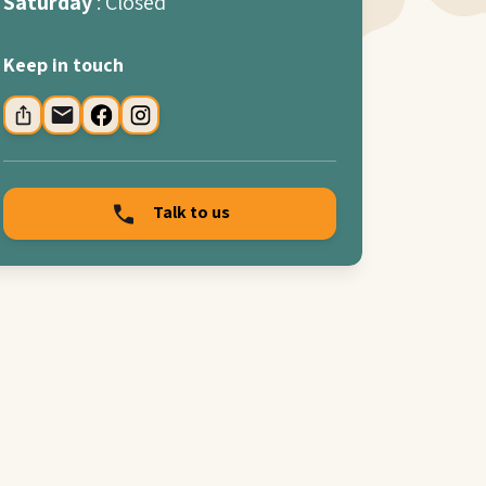
Saturday
: Closed
Keep in touch
Talk to us