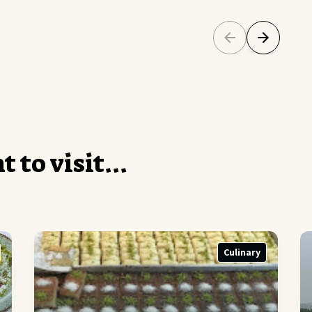
n
t
t
o
v
i
s
i
t
.
.
.
Culinary