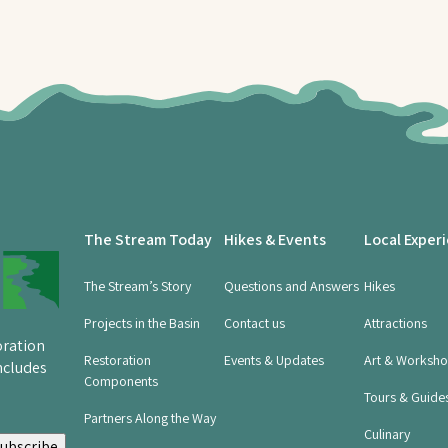
The Stream Today
Hikes & Events
Local Exper
The Stream’s Story
Questions and Answers
Hikes
Projects in the Basin
Contact us
Attractions
oration
Restoration
Events & Updates
Art & Worksh
ncludes
Components
Tours & Guide
Partners Along the Way
Culinary