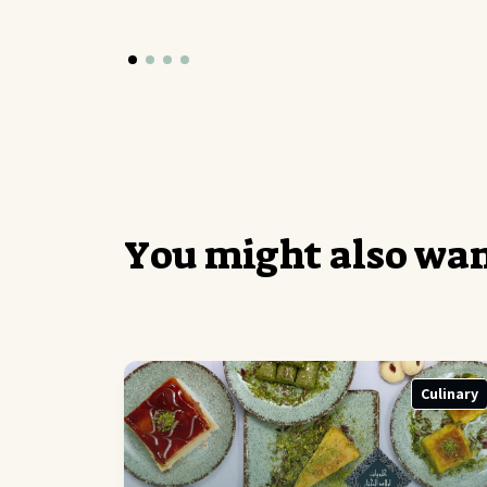
Y
o
u
m
i
g
h
t
a
l
s
o
w
a
Culinary