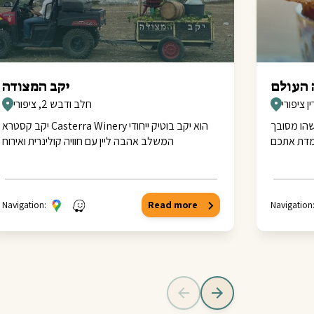
 העולם
יקב המצודה
 ציפורי
חלב ודבש 2, ציפורי
שהו מסובך
יקב קסטרא Casterra Winery הוא יקב בוטיק ייחודי
למדת אתכם
המשלב אהבה ליין עם חוויה קולינרית ואירוח
Navigation:
Read more
Navigation