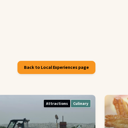
Back to Local Experiences page
Attractions
Culinary